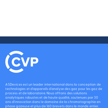
ASDevices est un leader international dans la conception de
technologies et d'appareils d'analyse des gaz pour les gaz de
process et de laboratoire. Nous offrons des solutions
analytiques robustes et de haute qualité, soutenues par 30
ans d'innovation dans le domaine de la chromatographie en
phase gazeuse et plus de 160 brevets dans le monde entier.