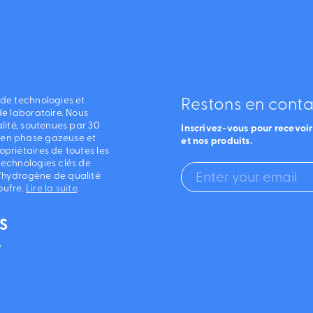
 de technologies et
Restons en conta
de laboratoire. Nous
lité, soutenues par 30
Inscrivez-vous pour recevoir 
 en phase gazeuse et
et nos produits.
priétaires de toutes les
technologies clés de
'hydrogène de qualité
oufre.
Lire la suite
.
S
T