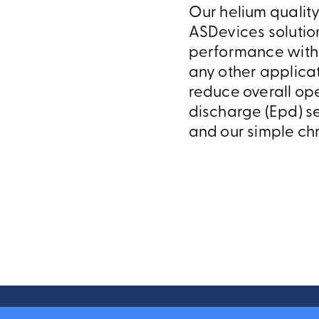
Our helium quality
ASDevices solutio
performance with a
any other applica
reduce overall op
discharge (Epd) se
and our simple ch