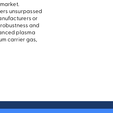
 market.
vers unsurpassed
anufacturers or
e robustness and
nhanced plasma
um carrier gas,