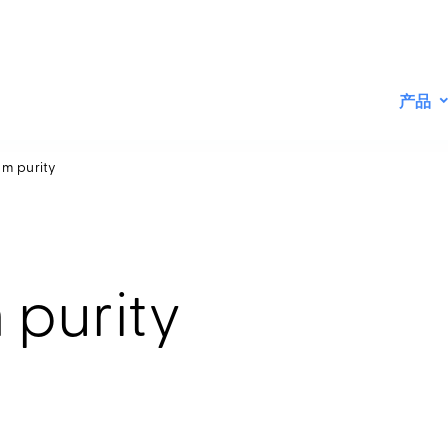
产品
um purity
 purity