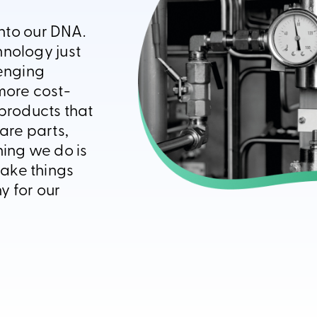
into our DNA.
hnology just
enging
more cost-
 products that
are parts,
ing we do is
ake things
y for our