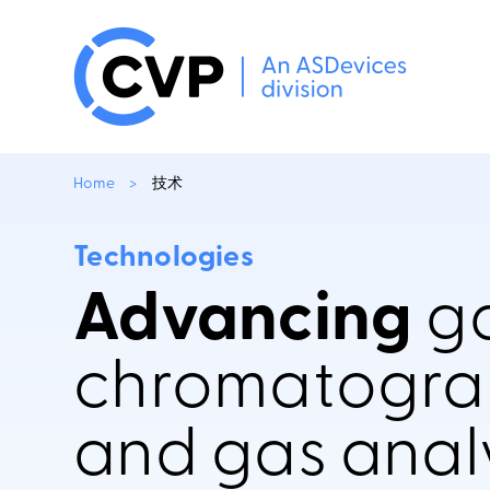
Home
>
技术
Technologies
Advancing
g
chromatogra
and gas anal