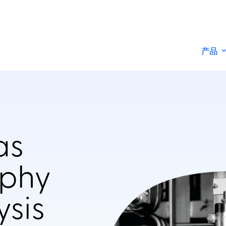
产品
as
phy
ysis