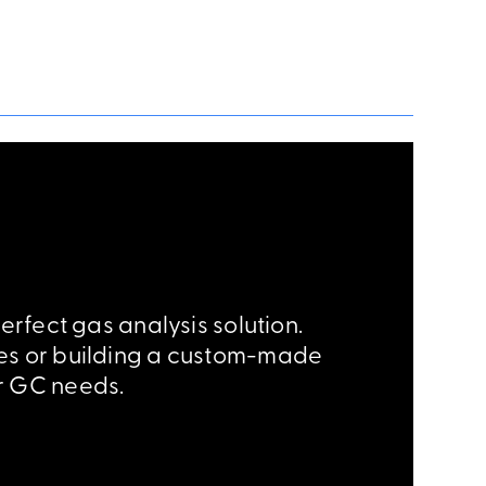
erfect gas analysis solution.
ices or building a custom-made
eir GC needs.