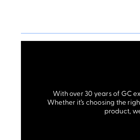
With over 30 years of GC exp
Whether it’s choosing the rig
product, we 